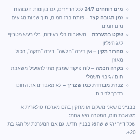
מים רותחים 24/7
לכל הדיירים, גם בקומות הגבוהות
זמן תגובה קצר
– פותח ברז חמים, תוך שניות מגיעים
מים חמים
שקט במערכת
– משאבות בלי רעידות, בלי רעש מטריף
לגג העליון
סחרור תקין
– אין דירה "חלשה" ודירה "חזקה", הכול
מאוזן
בקרה חכמה
– לוח פיקוד שמבין מתי להפעיל משאבת
חום / גיבוי חשמלי
צנרת מבודדת כמו שצריך
– לא מאבדים את החום
בדרך לדירות
בבניינים שאני משקם או מתקין בהם מערכת סולארית או
משאבת חום, המטרה היא אחת:
שכל דייר ירגיש שהוא בבניין חדש, גם אם המערכת על הגג בת
20+.