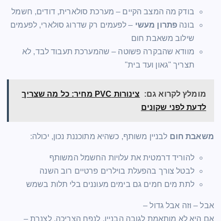
בודק מה המצב הקיים – מערכת סולארית, דודים, חשמל
בונה
פתרון מעשי
– לפעמים רק שדרוג סולארי, לפעמים
שילוב משאבת חום
מוודא שהבקרה פשוטה – שהמערכת תעבוד לבד, לא
תצריך "גאון ועד בית"
מומלץ לקרוא גם:
צינורות PVC מחיר: כל מה שצריך
לדעת לפני שקונים
משאבת חום
לבניין משותף, כשהיא מתוכננת נכון, יכולה:
להוריד דרמטית את עלויות החשמל המשותף
לבטל צורך בהפעלת בוילרים פרטיים רוב השנה
לתת מים חמים גם בימים מעוננים בלי תלות בשמש
אבל – וזה אבל גדול –
אם היא לא מותאמת לגובה הבניין, לנפח הצריכה, לצנרת –