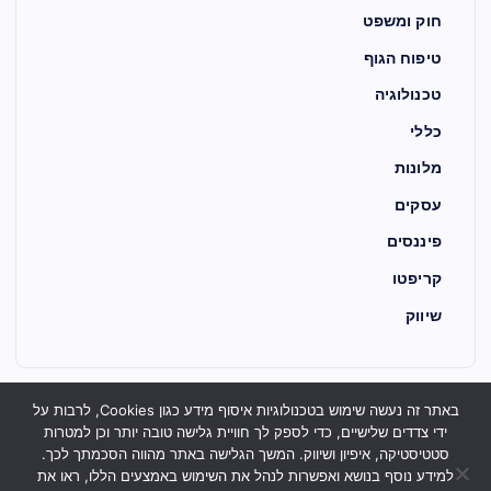
חוק ומשפט
טיפוח הגוף
טכנולוגיה
כללי
מלונות
עסקים
פיננסים
קריפטו
שיווק
באתר זה נעשה שימוש בטכנולוגיות איסוף מידע כגון Cookies, לרבות על
ידי צדדים שלישיים, כדי לספק לך חוויית גלישה טובה יותר וכן למטרות
סטטיסטיקה, איפיון ושיווק. המשך הגלישה באתר מהווה הסכמתך לכך.
למידע נוסף בנושא ואפשרות לנהל את השימוש באמצעים הללו, ראו את
נא לשים לב: תכני האתר ronel.info נועדו לספק אינפורמציה כללית