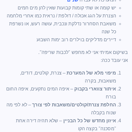
יש קומה או שתי קומות קבועות שאין להן מים חמים
הצנרת על הגג אכולה / דולפת / נראית כמו אחרי מלחמה
משאבת הסחרור נדלקת ונכבית, עושה רעש, או נשרפת
כל שנה
דיירים מדליקים בוילרים רוב ימות השבוע
בשיקום אמיתי אני לא מחפש "לכבות שריפה".
אני עובד ככה:
מיפוי מלא של המערכת
– צנרת, קולטים, דודים,
משאבות, בקרה
איתור צווארי בקבוק
– איפה המים נתקעים, איפה החום
בורח
החלפת צנרת/קולטים/משאבות לפי צורך
– לא לפי מה
שנוח בקבלה
איזון מחדש של כל הבניין
– שלא תהיה דירה אחת
"מסכנה" בקצה הקו